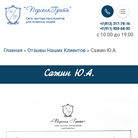
+7(812) 317-78-16
«Персона Грата»
+7(911) 920-68-93
c 10:00 до 19:00
Заботимся с любовью и уважением!
Строка навигации
Главная
Отзывы Наших Клиентов
Сажин Ю.А.
Сажин Ю.А.