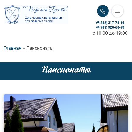
+7(812) 317-78-16
«Персона Грата»
+7(911) 920-68-93
c 10:00 до 19:00
Заботимся с любовью и уважением!
Строка навигации
Главная
Пансионаты
Пансионаты