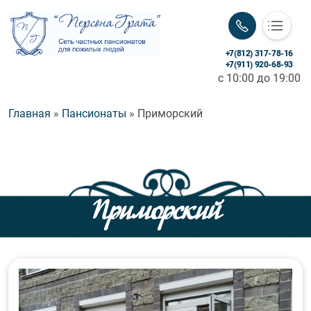
+7(812) 317-78-16
«Персона Грата»
+7(911) 920-68-93
c 10:00 до 19:00
Заботимся с любовью и уважением!
Строка навигации
Главная
Пансионаты
Приморский
Приморский