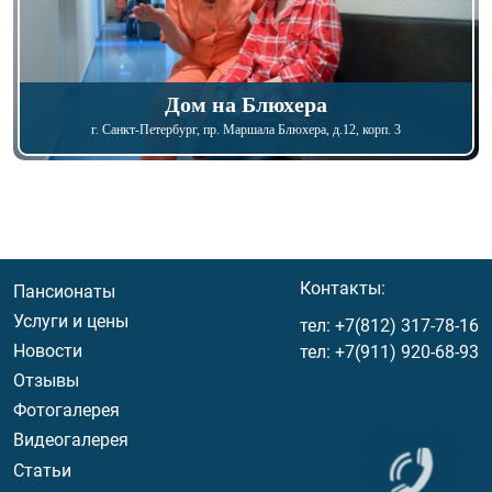
Дом на Блюхера
г. Санкт-Петербург
, пр. Маршала Блюхера, д.12, корп. 3
Menu footer
Контакты:
Пансионаты
Услуги и цены
тел:
+7(812) 317-78-16
Новости
тел:
+7(911) 920-68-93
Отзывы
Фотогалерея
Видеогалерея
Статьи