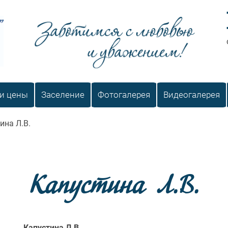
Заботимся с любовью и уважением
 и цены
Заселение
Фотогалерея
Видеогалерея
ина Л.В.
Капустина Л.В.
Капустина Л.В.