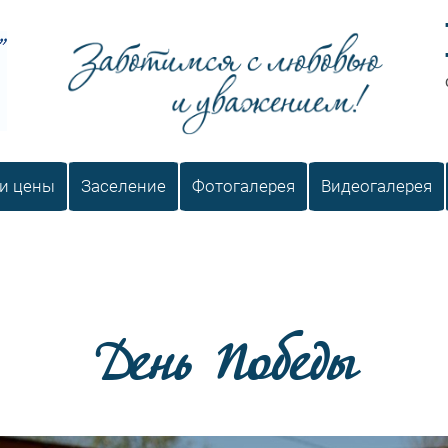
Заботимся с любовью и уважением
 и цены
Заселение
Фотогалерея
Видеогалерея
День Победы