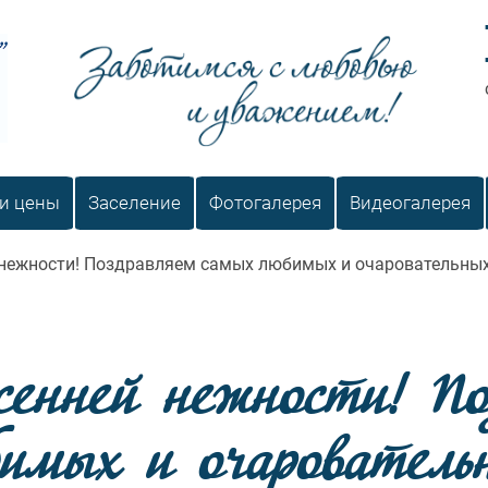
Заботимся с любовью и уважением
 и цены
Заселение
Фотогалерея
Видеогалерея
 нежности! Поздравляем самых любимых и очаровательных
сенней нежности! П
имых и очарователь