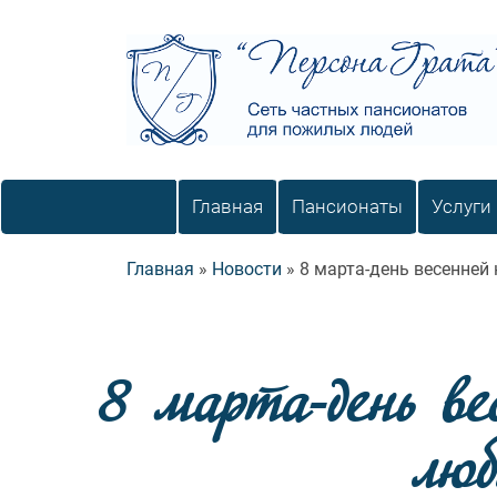
«Персона Грата»
Заботимся с любовью и уважением!
Основная навигация
Главная
Пансионаты
Услуги
Строка навигации
Главная
Новости
8 марта-день весенней
8 марта-день ве
люб