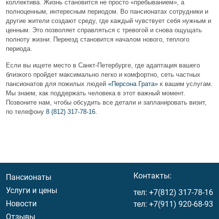
коллектива. Жизнь становится не просто «пребыванием», а
полноценным, интересным периодом. Во пансионатах сотрудники и
другие жители создают среду, где каждый чувствует себя
нужным
и
ценным
. Это позволяет справляться с тревогой и снова ощущать
полноту жизни. Переезд становится началом нового, теплого
периода.
Если вы ищете место в Санкт-Петербурге, где адаптация вашего
близкого пройдет максимально легко и комфортно, сеть
частных
пансионатов для пожилых людей
«Персона Грата»
к вашим услугам.
Мы знаем, как поддержать человека в этот важный момент.
Позвоните нам, чтобы обсудить все детали и запланировать визит,
по телефону
8 (812) 317-78-16
.
Menu footer
Контакты:
Пансионаты
Услуги и цены
тел:
+7(812) 317-78-16
Новости
тел:
+7(911) 920-68-93
Отзывы