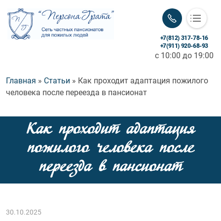
+7(812) 317-78-16
«Персона Грата»
+7(911) 920-68-93
c 10:00 до 19:00
Заботимся с любовью и уважением!
Строка навигации
Главная
Статьи
Как проходит адаптация пожилого
человека после переезда в пансионат
Как проходит адаптация
пожилого человека после
переезда в пансионат
30.10.2025